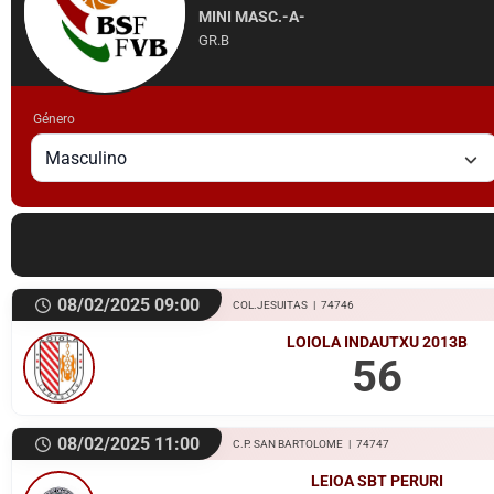
MINI MASC.-A-
GR.B
Género
Masculino
08/02/2025 09:00
COL.JESUITAS
|
74746
LOIOLA INDAUTXU 2013B
56
08/02/2025 11:00
C.P. SAN BARTOLOME
|
74747
LEIOA SBT PERURI