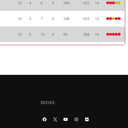
10
4
6
0
543
622
14
10
3
7
0
548
623
13
10
0
10
0
60
568
10
REDES