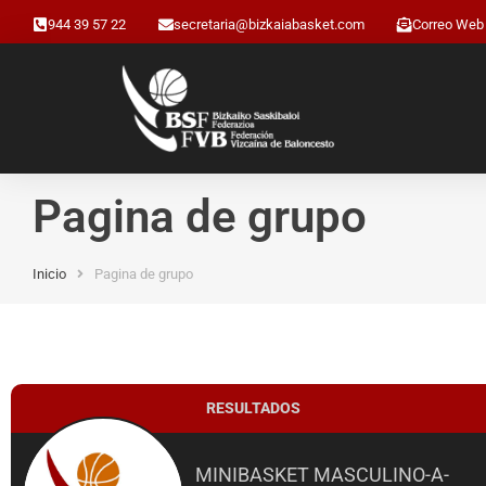
944 39 57 22
secretaria@bizkaiabasket.com
Correo Web
Pagina de grupo
Inicio
Pagina de grupo
Estás aquí:
RESULTADOS
MINIBASKET MASCULINO-A-