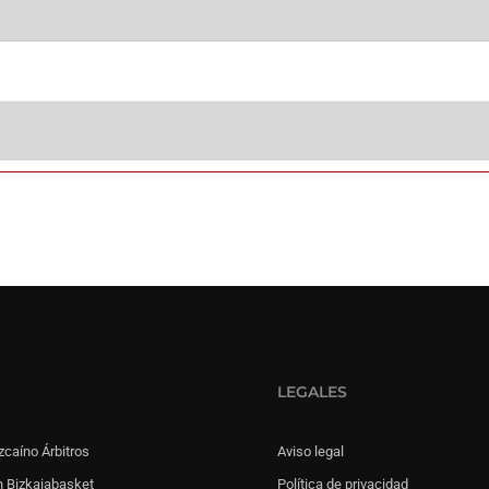
LEGALES
zcaíno Árbitros
Aviso legal
 Bizkaiabasket
Política de privacidad