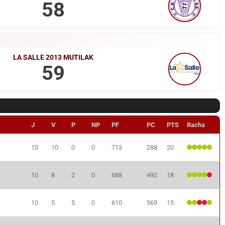
58
LA SALLE 2013 MUTILAK
59
J
V
P
NP
PF
PC
PTS
Racha
10
10
0
0
713
288
20
10
8
2
0
688
492
18
10
5
5
0
610
569
15