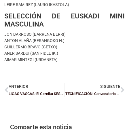
LEIRE RAMIREZ (LAURO IKASTOLA)
SELECCIÓN DE EUSKADI MINI
MASCULINA
JON BARROSO (BARRENA BERRI)
ANTON ALAÑA (BERANGOKO H.)
GUILLERMO BRAVO (GETXO)
ANER SARDUI (SAN FIDEL IK.)
AIMAR MINTEGI (URDANETA)
ANTERIOR
SIGUIENTE
LIGAS VASCAS: El Gernika KESB se apunta el derbi en JF y Loiola vuelve a tropezar
TECNIFICACIÓN: Convocatoria para el domingo 24
Comparte esta noticia