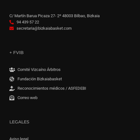
C/ Martín Barua Picaza 27- 2º 48003 Bilbao, Bizkaia
94 439 57 22
secretaria@bizkaiabasket.com
+ FVIB
Comité Vizcaíno Árbitros
Fundación Bizkaiabasket
Reconocimientos médicos / ASFEDEBI
Correo web
LEGALES
Aviso legal