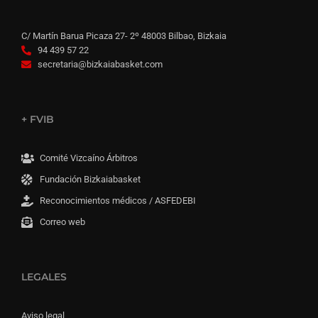
C/ Martín Barua Picaza 27- 2º 48003 Bilbao, Bizkaia
94 439 57 22
secretaria@bizkaiabasket.com
+ FVIB
Comité Vizcaíno Árbitros
Fundación Bizkaiabasket
Reconocimientos médicos / ASFEDEBI
Correo web
LEGALES
Aviso legal