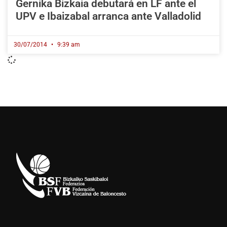
Gernika Bizkaia debutará en LF ante el
UPV e Ibaizabal arranca ante Valladolid
30/07/2014
9:39 am