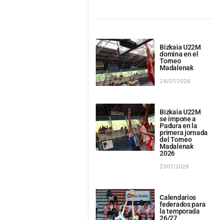
Bizkaia U22M
domina en el
Torneo
Madalenak
24/07/2026
Bizkaia U22M
se impone a
Padura en la
primera jornada
del Torneo
Madalenak
2026
21/07/2026
Calendarios
federados para
la temporada
26/27