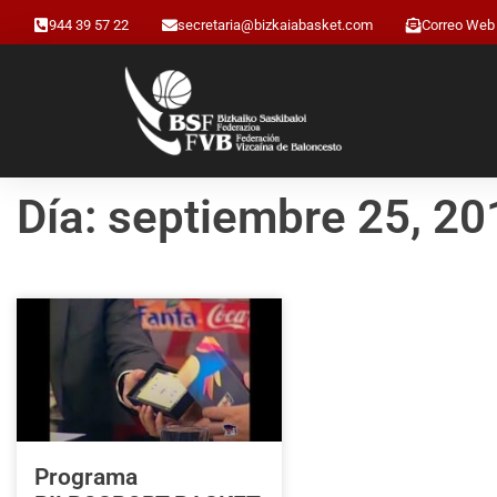
944 39 57 22
secretaria@bizkaiabasket.com
Correo Web
Día: septiembre 25, 20
Programa