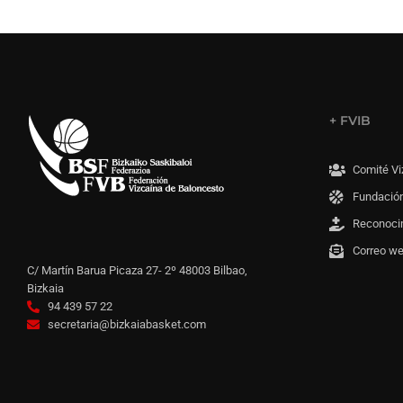
+ FVIB
Comité Vi
Fundación
Reconoci
Correo w
C/ Martín Barua Picaza 27- 2º 48003 Bilbao,
Bizkaia
94 439 57 22
secretaria@bizkaiabasket.com