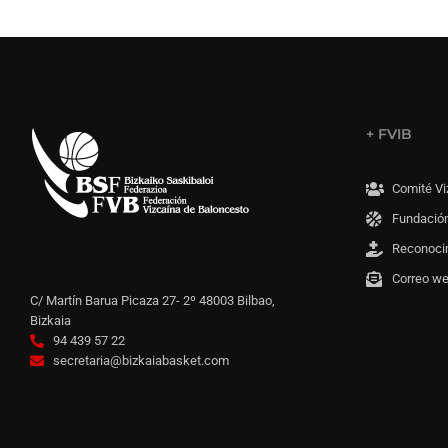
+ FVIB
Comité Vi
Fundación
Reconoci
Correo w
C/ Martín Barua Picaza 27- 2º 48003 Bilbao,
Bizkaia
94 439 57 22
secretaria@bizkaiabasket.com