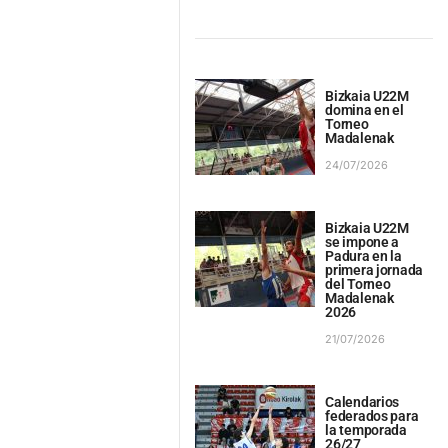
Bizkaia U22M
domina en el
Torneo
Madalenak
24/07/2026
Bizkaia U22M
se impone a
Padura en la
primera jornada
del Torneo
Madalenak
2026
21/07/2026
Calendarios
federados para
la temporada
26/27