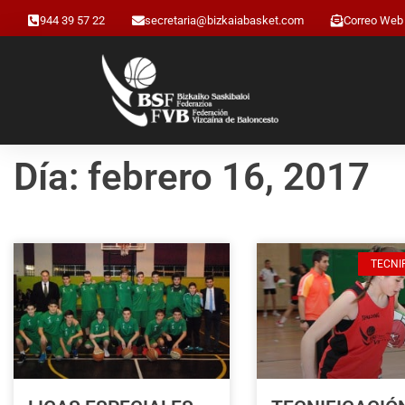
944 39 57 22
secretaria@bizkaiabasket.com
Correo Web
Día: febrero 16, 2017
TECNI