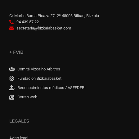
C/ Martín Barua Picaza 27- 2º 48003 Bilbao, Bizkaia
94 439 57 22
secretaria@bizkaiabasket.com
+ FVIB
Comité Vizcaíno Árbitros
Fundación Bizkaiabasket
Reconocimientos médicos / ASFEDEBI
Correo web
LEGALES
Aviso legal