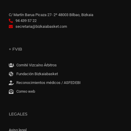
C/ Martín Barua Picaza 27- 2º 48003 Bilbao, Bizkaia
94 439 57 22
secretaria@bizkaiabasket.com
+ FVIB
Comité Vizcaíno Árbitros
Fundación Bizkaiabasket
Reconocimientos médicos / ASFEDEBI
Correo web
LEGALES
Aviso legal