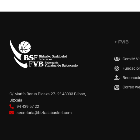
+ FVIB
Comité Vi
Fundación
Reconoci
Correo w
C/ Martín Barua Picaza 27- 2º 48003 Bilbao,
Bizkaia
94 439 57 22
secretaria@bizkaiabasket.com