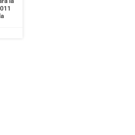
ra la
2011
la