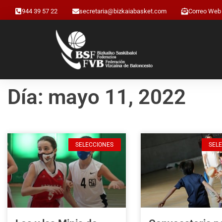
944 39 57 22
secretaria@bizkaiabasket.com
Correo Web
Día: mayo 11, 2022
SELECCIONES
SEL