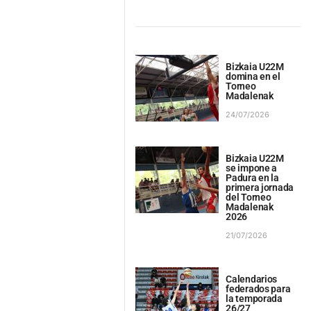
Bizkaia U22M
domina en el
Torneo
Madalenak
24/07/2026
Bizkaia U22M
se impone a
Padura en la
primera jornada
del Torneo
Madalenak
2026
21/07/2026
Calendarios
federados para
la temporada
26/27