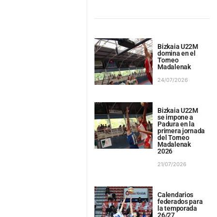
Bizkaia U22M
domina en el
Torneo
Madalenak
24/07/2026
Bizkaia U22M
se impone a
Padura en la
primera jornada
del Torneo
Madalenak
2026
21/07/2026
Calendarios
federados para
la temporada
26/27