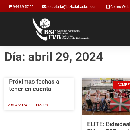
944 39 57 22
secretaria@bizkaiabasket.com
Correo Web
Día: abril 29, 2024
Próximas fechas a
COMPE
tener en cuenta
29/04/2024
10:45 am
ELITE: Bidaidea