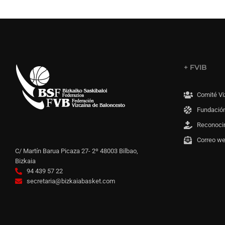
+ FVIB
Comité Vi
Fundación
Reconoci
Correo w
C/ Martín Barua Picaza 27- 2º 48003 Bilbao,
Bizkaia
94 439 57 22
secretaria@bizkaiabasket.com