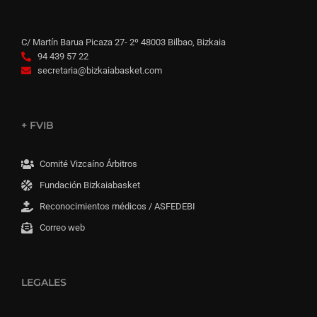
C/ Martín Barua Picaza 27- 2º 48003 Bilbao, Bizkaia
94 439 57 22
secretaria@bizkaiabasket.com
+ FVIB
Comité Vizcaíno Árbitros
Fundación Bizkaiabasket
Reconocimientos médicos / ASFEDEBI
Correo web
LEGALES