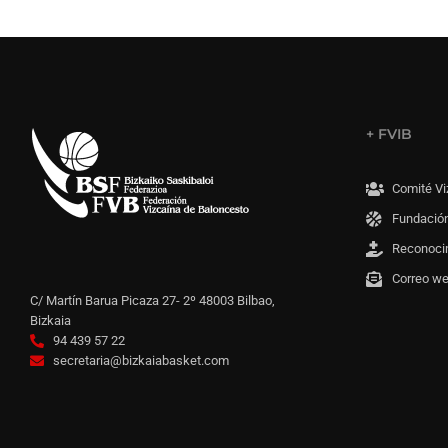
+ FVIB
Comité Vi
Fundación
Reconoci
Correo w
C/ Martín Barua Picaza 27- 2º 48003 Bilbao,
Bizkaia
94 439 57 22
secretaria@bizkaiabasket.com