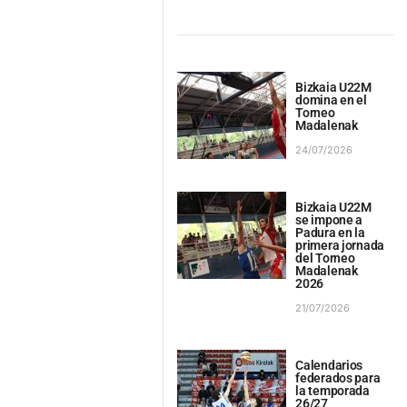
Bizkaia U22M
domina en el
Torneo
Madalenak
24/07/2026
Bizkaia U22M
se impone a
Padura en la
primera jornada
del Torneo
Madalenak
2026
21/07/2026
Calendarios
federados para
la temporada
26/27