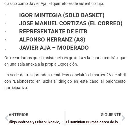
clásico como Javier Aja. El quinteto es de auténtico lujo:
·
IGOR MINTEGIA (SOLO BASKET)
·
JOSE MANUEL CORTIZAS (EL CORREO)
·
REPRESENTANTE DE EITB
·
ALFONSO HERRANZ (AS)
. JAVIER AJA – MODERADO
Os recordamos que la asistencia es gratuita y la charla tendrá lugar
en una sala anexa a la propia Exposición.
La serie de tres jornadas temáticas concluirá el martes 26 de abril
con ‘Baloncesto en Bizkaia’ dirigido en este caso al baloncesto
participativo.
ANTERIOR
SIGUIENTE
Iñigo Pedrosa y Luka Vukcevic, en las listas de la U14 y U13, respectivamente
El Dominion BB más cerca de los play-offs y el Bidaideak en la Final Four