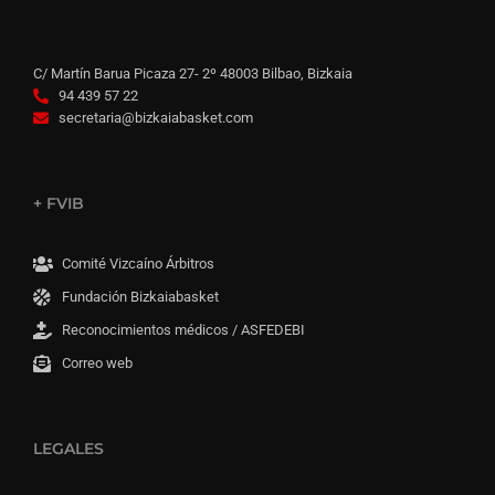
C/ Martín Barua Picaza 27- 2º 48003 Bilbao, Bizkaia
94 439 57 22
secretaria@bizkaiabasket.com
+ FVIB
Comité Vizcaíno Árbitros
Fundación Bizkaiabasket
Reconocimientos médicos / ASFEDEBI
Correo web
LEGALES