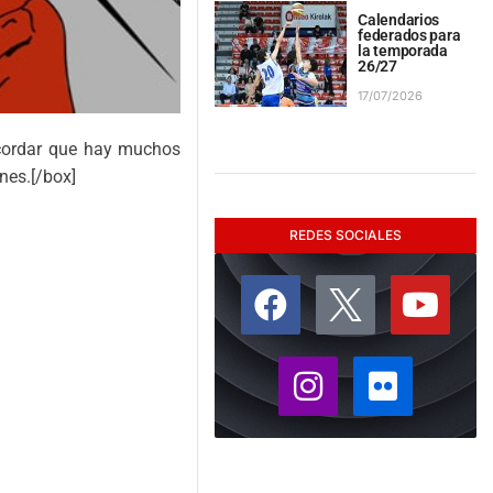
Calendarios
federados para
la temporada
26/27
17/07/2026
ecordar que hay muchos
nes.[/box]
REDES SOCIALES