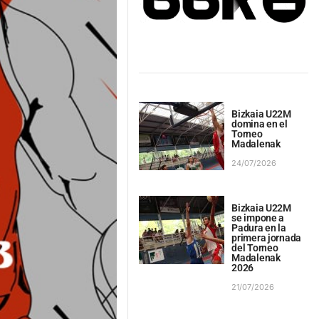
Bizkaia U22M
domina en el
Torneo
Madalenak
24/07/2026
Bizkaia U22M
se impone a
Padura en la
primera jornada
del Torneo
Madalenak
2026
21/07/2026