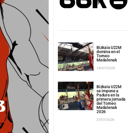
Bizkaia U22M
domina en el
Torneo
Madalenak
24/07/2026
Bizkaia U22M
se impone a
Padura en la
primera jornada
del Torneo
Madalenak
2026
21/07/2026