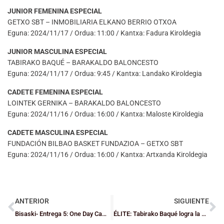
JUNIOR FEMENINA ESPECIAL
GETXO SBT – INMOBILIARIA ELKANO BERRIO OTXOA
Eguna: 2024/11/17 / Ordua: 11:00 / Kantxa: Fadura Kiroldegia
JUNIOR MASCULINA ESPECIAL
TABIRAKO BAQUÉ – BARAKALDO BALONCESTO
Eguna: 2024/11/17 / Ordua: 9:45 / Kantxa: Landako Kiroldegia
CADETE FEMENINA ESPECIAL
LOINTEK GERNIKA – BARAKALDO BALONCESTO
Eguna: 2024/11/16 / Ordua: 16:00 / Kantxa: Maloste Kiroldegia
CADETE MASCULINA ESPECIAL
FUNDACIÓN BILBAO BASKET FUNDAZIOA – GETXO SBT
Eguna: 2024/11/16 / Ordua: 16:00 / Kantxa: Artxanda Kiroldegia
ANTERIOR
SIGUIENTE
Bisaski- Entrega 5: One Day Camp Experience – Salleko & Next Hoops
ÉLITE: Tabirako Baqué logra la primera victoria de la temporada y el Teknei Zornotza la deja escapar ante el Cáceres