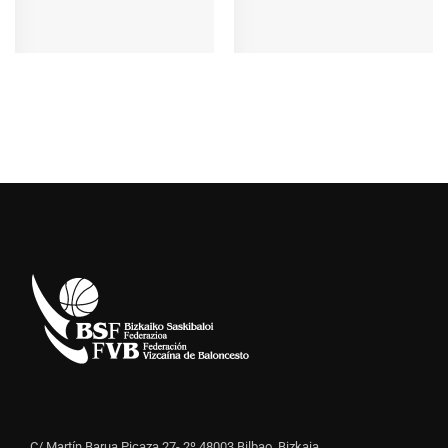
C/ Martín Barua Picaza 27- 2º 48003 Bilbao, Bizkaia