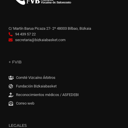
C/ Martín Barua Picaza 27- 2º 48003 Bilbao, Bizkaia
94 439 57 22
secretaria@bizkaiabasket.com
+ FVIB
Comité Vizcaíno Árbitros
Fundación Bizkaiabasket
Reconocimientos médicos / ASFEDEBI
Correo web
LEGALES