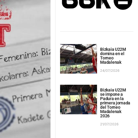
Bizkaia U22M
domina en el
Torneo
Madalenak
24/07/2026
Bizkaia U22M
se impone a
Padura en la
primera jornada
del Torneo
Madalenak
2026
21/07/2026