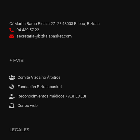
C/ Martín Barua Picaza 27- 2º 48003 Bilbao, Bizkaia
94 439 57 22
secretaria@bizkaiabasket.com
+ FVIB
Comité Vizcaíno Árbitros
Fundación Bizkaiabasket
Reconocimientos médicos / ASFEDEBI
Correo web
LEGALES