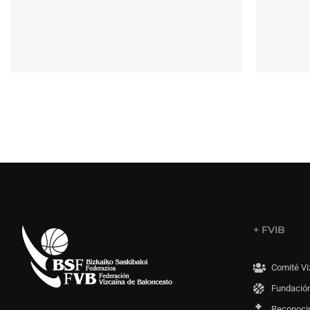
+ FVIB
Comité Vi
Fundación
Reconoci