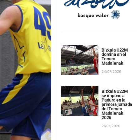
Bizkaia U22M
domina en el
Torneo
Madalenak
24/07/2026
Bizkaia U22M
se impone a
Padura en la
primera jornada
del Torneo
Madalenak
2026
21/07/2026