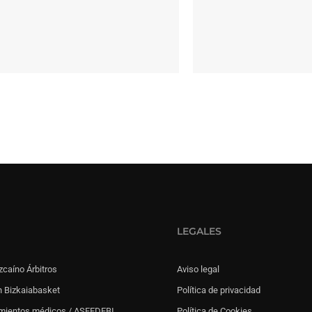
LEGALES
zcaíno Árbitros
Aviso legal
 Bizkaiabasket
Política de privacidad
mientos médicos / ASFEDEBI
Política de Cookies