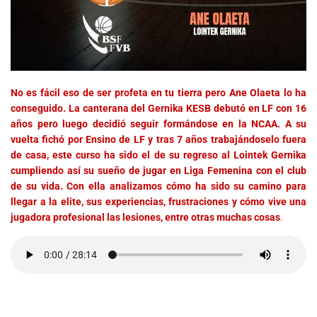
No es fácil eso de ser profeta en tu tierra pero Ane Olaeta lo ha
conseguido. La canterana del Gernika KESB debutó en LF con 16
años pero luego decidió seguir formándose en la NCAA. A su
vuelta fichó por Ensino de LF y tras 7 años trabajándoselo fuera
de casa, este curso ha sido el de su regreso al Lointek Gernika
cumpliendo así su sueño de jugar en Liga Femenina con el club
de su vida. Con ella analizamos cómo ha sido su camino para
llegar a la elite, sus experiencias, frustraciones y cómo vive una
jugadora profesional las lesiones, entre otras muchas cosas
.