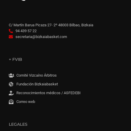
C/ Martín Barua Picaza 27- 2º 48003 Bilbao, Bizkaia
94 439 57 22
secretaria@bizkaiabasket.com
+ FVIB
Comité Vizcaíno Árbitros
Fundación Bizkaiabasket
Reconocimientos médicos / ASFEDEBI
Correo web
LEGALES