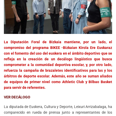
La Diputación Foral de Bizkaia mantiene, por un lado, el
compromiso del programa BIKEE -Bizkaian Kirola Ere Euskaraz
con el fomento del uso del euskera en el ámbito deportivo que se
refleja en la creación de un decálogo lingüístico que busca
comprometer a la comunidad deportiva escolar, y, por otro lado,
refuerza la campaña de brazaletes identificativos para las y los
árbitros de deporte escolar. Además, este año se suman aliados
de equipos de primer nivel como Athletic Club y Bilbao Basket
para servir de referentes.
VER DECÁLOGO
La diputada de Euskera, Cultura y Deporte, Leixuri Arrizabalaga, ha
comparecido en rueda de prensa junto a representantes de los