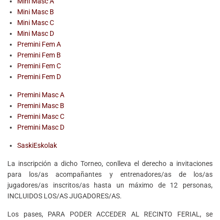
Mini Masc A
Mini Masc B
Mini Masc C
Mini Masc D
Premini Fem A
Premini Fem B
Premini Fem C
Premini Fem D
Premini Masc A
Premini Masc B
Premini Masc C
Premini Masc D
SaskiEskolak
La inscripción a dicho Torneo, conlleva el derecho a invitaciones
para los/as acompañantes y entrenadores/as de los/as
jugadores/as inscritos/as hasta un máximo de 12 personas,
INCLUIDOS LOS/AS JUGADORES/AS.
Los pases, PARA PODER ACCEDER AL RECINTO FERIAL, se