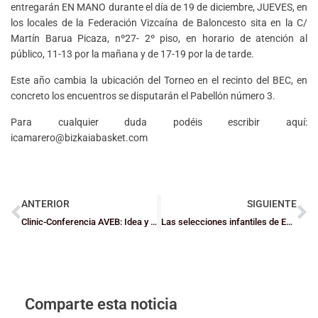
entregarán EN MANO durante el día de 19 de diciembre, JUEVES, en
los locales de la Federación Vizcaína de Baloncesto sita en la C/
Martín Barua Picaza, nº27- 2º piso, en horario de atención al
público, 11-13 por la mañana y de 17-19 por la de tarde.
Este año cambia la ubicación del Torneo en el recinto del BEC, en
concreto los encuentros se disputarán el Pabellón número 3.
Para cualquier duda podéis escribir aquí:
icamarero@bizkaiabasket.com
ANTERIOR
SIGUIENTE
Clinic-Conferencia AVEB: Idea y método para la mejora continua de tu equipo
Las selecciones infantiles de Euskadi se unen a las cadetes
Comparte esta noticia