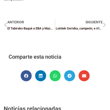
ANTERIOR
SIGUIENTE
El Tabirako Baqué a EBA y Mazarredo Fisioterapia Unamuno a Primera Femenina
Lointek Gernika, campeón, e Irlandesas 2010, subcampeón, en los Juegos Escolares de Euskadi Infantiles de Rendimiento y billetes para el Campeonato de España
Comparte esta noticia
Noticias relacionadas