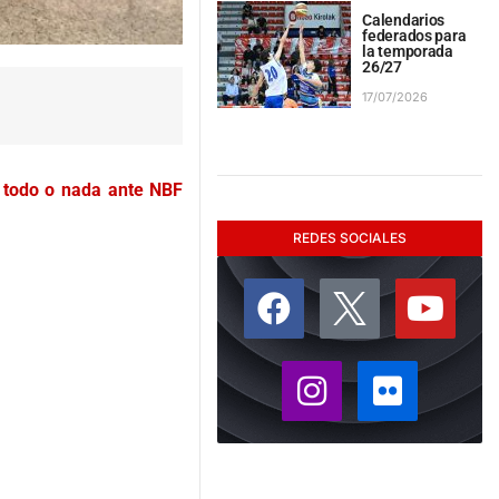
Calendarios
federados para
la temporada
26/27
17/07/2026
n todo o nada ante NBF
REDES SOCIALES