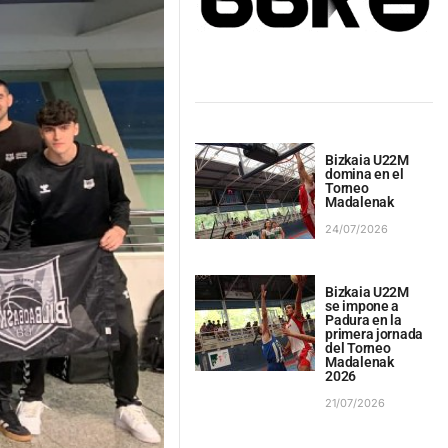
Bizkaia U22M
domina en el
Torneo
Madalenak
24/07/2026
Bizkaia U22M
se impone a
Padura en la
primera jornada
del Torneo
Madalenak
2026
21/07/2026