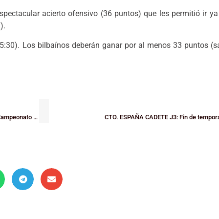
spectacular acierto ofensivo (36 puntos) que les permitió ir ya
).
5:30). Los bilbaínos deberán ganar por al menos 33 puntos (s
JJ.EE. INF: El Zornotza ST 2012, subcampeón de Euskadi y pasaporte al Campeonato de España Infantil
CTO. ESPAÑA CADETE J3: Fin de tempora