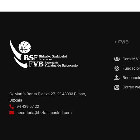
+ FVIB
Comité Vi
Fundación
Reconoci
Correo w
C/ Martín Barua Picaza 27- 2º 48003 Bilbao,
Bizkaia
94 439 57 22
secretaria@bizkaiabasket.com