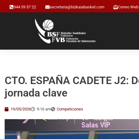
944 39 57 22
secretaria@bizkaiabasket.com
Correo Web
CTO. ESPAÑA CADETE J2: Dobl
jornada clave
19/05/2026
9:16 am
Competiciones