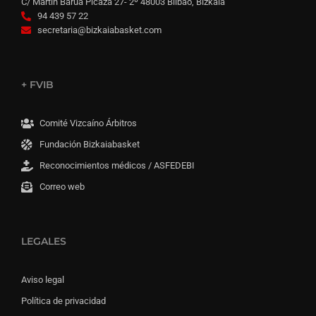
C/ Martín Barua Picaza 27- 2º 48003 Bilbao, Bizkaia
94 439 57 22
secretaria@bizkaiabasket.com
+ FVIB
Comité Vizcaíno Árbitros
Fundación Bizkaiabasket
Reconocimientos médicos / ASFEDEBI
Correo web
LEGALES
Aviso legal
Política de privacidad