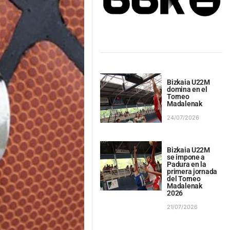
Bizkaia U22M
domina en el
Torneo
Madalenak
24/07/2026
Bizkaia U22M
se impone a
Padura en la
primera jornada
del Torneo
Madalenak
2026
21/07/2026