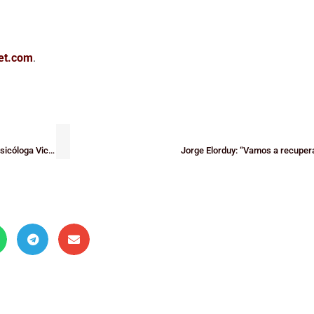
et.com
.
El CB Oribeltza organiza una charla sobre relaciones en el basket con la psicóloga Victoria Arrontes
Jorge Elorduy: “Vamos a recuperar