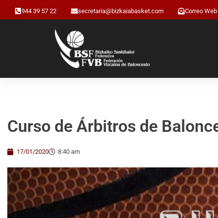
944 39 57 22
secretaria@bizkaiabasket.com
Correo Web
Curso de Árbitros de Balonc
17/01/2020
8:40 am