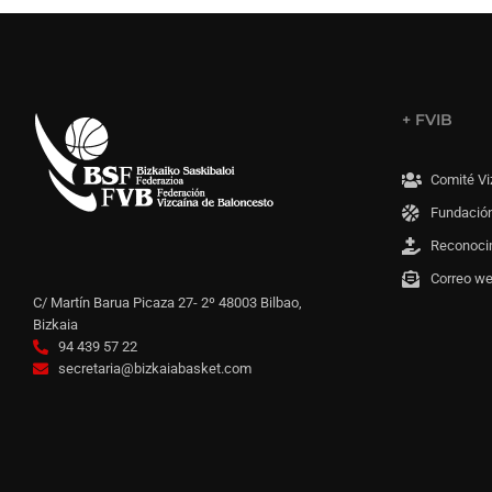
+ FVIB
Comité Vi
Fundación
Reconoci
Correo w
C/ Martín Barua Picaza 27- 2º 48003 Bilbao,
Bizkaia
94 439 57 22
secretaria@bizkaiabasket.com