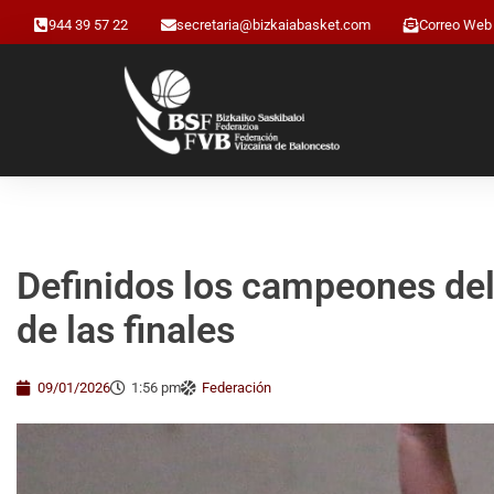
944 39 57 22
secretaria@bizkaiabasket.com
Correo Web
Definidos los campeones del
de las finales
09/01/2026
1:56 pm
Federación