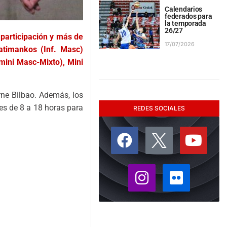
Calendarios
federados para
la temporada
26/27
participación y más de
17/07/2026
atimankos (Inf. Masc)
mini Masc-Mixto), Mini
ne Bilbao. Además, los
es de 8 a 18 horas para
REDES SOCIALES