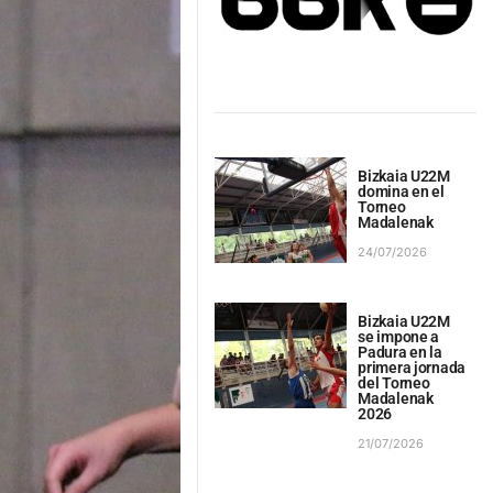
Bizkaia U22M
domina en el
Torneo
Madalenak
24/07/2026
Bizkaia U22M
se impone a
Padura en la
primera jornada
del Torneo
Madalenak
2026
21/07/2026