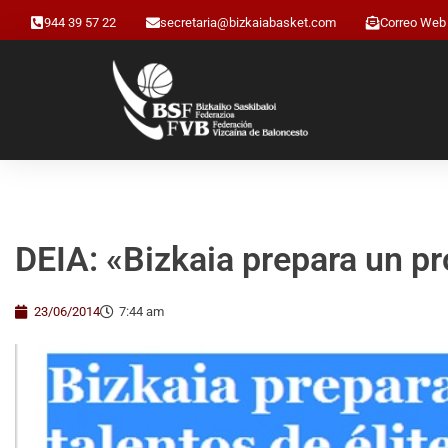
944 39 57 22
secretaria@bizkaiabasket.com
Correo Web
DEIA: «Bizkaia prepara un pr
23/06/2014
7:44 am