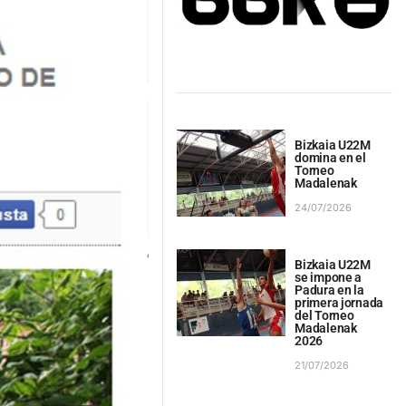
Bizkaia U22M
domina en el
Torneo
Madalenak
24/07/2026
Bizkaia U22M
se impone a
Padura en la
primera jornada
del Torneo
Madalenak
2026
21/07/2026