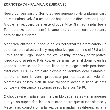
ZORNOTZA 74 – PALMA AIR EUROPA 85
Nueva derrota para el Zornotza que aunque volvió a plantar cara
ante el Palma, volvió a acusar las bajas de sus directores de juego.
A quien sí recuperó para este choque Mikel Garitaonaindia fue a
Toni Lorenzo que aumentó la amenaza del perímetro zornotarra
pero no fue suficiente.
Magnífica entrada al choque de los zornotzarras practicando un
baloncesto de altos vuelos y muy efectivo que permitió el 23-8 a los
8 minutos de juego. Bandoumel estuvo muy intenso y participativo,
luego cogió su relevo Kyle Rowley para mantener el dominio en las
zonas y Lorenzo ponía el equilibrio en el juego desde posiciones
exteriores. El 32-19 era claro ejemplo del dominio local. Cambió el
panorama con la zona propuesta por los baleares. Además
Matemalas calibró bien su ametralladora desde la línea de tres
puntos y al descanso las tornas se equilibraron, 42-39.
El choque ya entraría en un intercambio de canastas y en márgenes
que ya no superarían los 7-8 puntos hasta que Di Bartolomeo y
Matemalas conectaron a la vez para mandar las diferencias a la