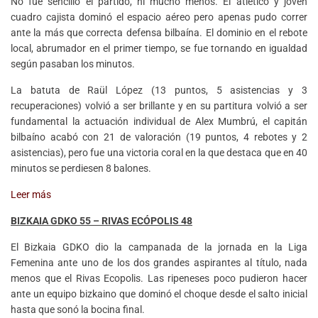
No fue sencillo el partido, ni mucho menos. El atlético y joven
cuadro cajista dominó el espacio aéreo pero apenas pudo correr
ante la más que correcta defensa bilbaína. El dominio en el rebote
local, abrumador en el primer tiempo, se fue tornando en igualdad
según pasaban los minutos.
La batuta de Raül López (13 puntos, 5 asistencias y 3
recuperaciones) volvió a ser brillante y en su partitura volvió a ser
fundamental la actuación individual de Alex Mumbrú, el capitán
bilbaíno acabó con 21 de valoración (19 puntos, 4 rebotes y 2
asistencias), pero fue una victoria coral en la que destaca que en 40
minutos se perdiesen 8 balones.
Leer más
BIZKAIA GDKO 55 – RIVAS ECÓPOLIS 48
El Bizkaia GDKO dio la campanada de la jornada en la Liga
Femenina ante uno de los dos grandes aspirantes al título, nada
menos que el Rivas Ecopolis. Las ripeneses poco pudieron hacer
ante un equipo bizkaino que dominó el choque desde el salto inicial
hasta que sonó la bocina final.