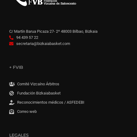
C/ Martín Barua Picaza 27- 2º 48003 Bilbao, Bizkaia
94 439 57 22
secretaria@bizkaiabasket.com
+ FVIB
Comité Vizcaíno Árbitros
Fundación Bizkaiabasket
Reconocimientos médicos / ASFEDEBI
Correo web
LEGALES