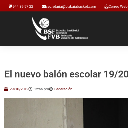
944 39 57 22
secretaria@bizkaiabasket.com
Correo Web
El nuevo balón escolar 19/20
29/10/2019
12:55 pm
Federación