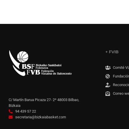
+ FVIB
Comité Vi
Fundación
Reconoci
Correo w
C/ Martín Barua Picaza 27- 2º 48003 Bilbao,
Bizkaia
94 439 57 22
secretaria@bizkaiabasket.com