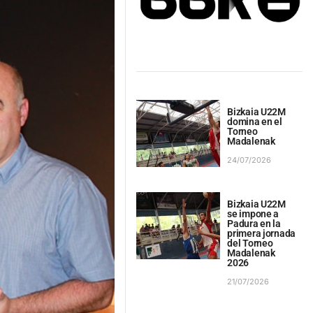
Bizkaia U22M
domina en el
Torneo
Madalenak
24/07/2026
Bizkaia U22M
se impone a
Padura en la
primera jornada
del Torneo
Madalenak
2026
21/07/2026