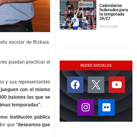
Calendarios
federados para
la temporada
26/27
17/07/2026
sto escolar de Bizkaia.
res puedan practicar el
REDES SOCIALES
es y sus representantes
s jueguen con el mismo
000 balones los que se
ltimas temporadas”.
omo institución pública
adió que
“deseamos que