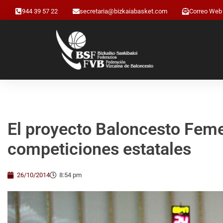
944 39 57 22
secretaria@bizkaiabasket.com
Correo Web
El proyecto Baloncesto Femen
competiciones estatales
26/10/2014
8:54 pm