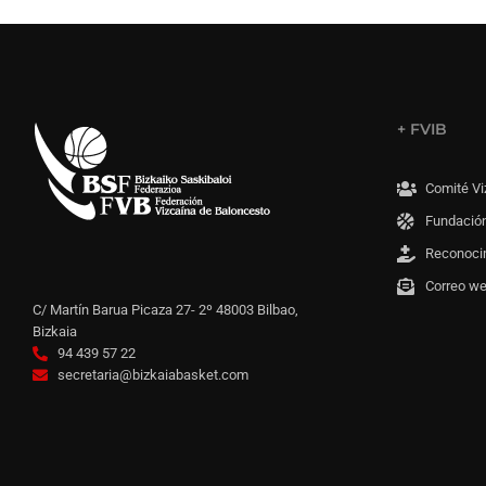
+ FVIB
Comité Vi
Fundación
Reconoci
Correo w
C/ Martín Barua Picaza 27- 2º 48003 Bilbao,
Bizkaia
94 439 57 22
secretaria@bizkaiabasket.com