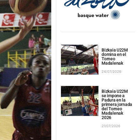
Bizkaia U22M
domina en el
Torneo
Madalenak
24/07/2026
Bizkaia U22M
se impone a
Padura en la
primera jornada
del Torneo
Madalenak
2026
21/07/2026