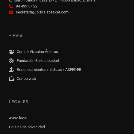
C/ Martín Barua Picaza 27- 2º 48003 Bilbao, Bizkaia
94 439 57 22
secretaria@bizkaiabasket.com
+ FVIB
Comité Vizcaíno Árbitros
Fundación Bizkaiabasket
Reconocimientos médicos / ASFEDEBI
Correo web
LEGALES
Aviso legal
Política de privacidad