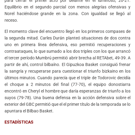
para cerrar el primer acto por delante en el luminoso, 20-21.
Equilibrio en el segundo parcial con menos alegrías ofensivas y
Norel haciéndose grande en la zona. Con igualdad se llegó al
receso.
El momento clave del encuentro llegó en los primeros compases de
la segunda mitad. Carles Durán planteó situaciones de dos contra
uno en primera línea defensiva, eso permitió recuperaciones y
contraataques, lo que sumado a los dos triples con los que arrancó
el tercer período Mumbrú permitió abrir brecha al RETAbet, 49-39. A
partir de ahí, control bilbaíno. El Gipuzkoa Basket consiguió frenar
la sangría y recuperarse para cuestionar el triunfo bizkaino en los
últimos minutos. Cuando parecía que el triple de Todorovic decidía
el choque a 2 minutos del final (77-70), el equipo donostiarra
encontró en Cheryl el hombre que daría esperanzas de triunfo a los
suyos (79-78). Una buena defensa en la acción defensiva sobre el
exterior del GBC permitió que el el primer título de la temporada se lo
apuntara el Bilbao Basket.
ESTADÍSTICAS