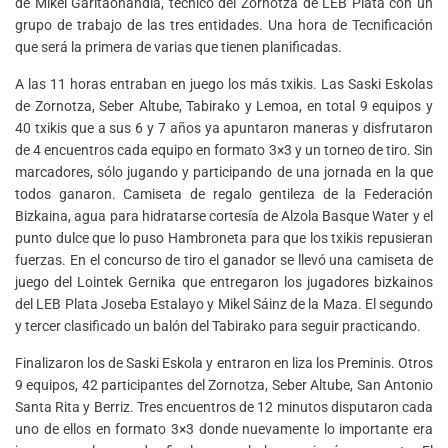
de Mikel Garitaonandia, técnico del Zornotza de LEB Plata con un
grupo de trabajo de las tres entidades. Una hora de Tecnificación
que será la primera de varias que tienen planificadas.
A las 11 horas entraban en juego los más txikis. Las Saski Eskolas
de Zornotza, Seber Altube, Tabirako y Lemoa, en total 9 equipos y
40 txikis que a sus 6 y 7 años ya apuntaron maneras y disfrutaron
de 4 encuentros cada equipo en formato 3×3 y un torneo de tiro. Sin
marcadores, sólo jugando y participando de una jornada en la que
todos ganaron. Camiseta de regalo gentileza de la Federación
Bizkaina, agua para hidratarse cortesía de Alzola Basque Water y el
punto dulce que lo puso Hambroneta para que los txikis repusieran
fuerzas. En el concurso de tiro el ganador se llevó una camiseta de
juego del Lointek Gernika que entregaron los jugadores bizkainos
del LEB Plata Joseba Estalayo y Mikel Sáinz de la Maza. El segundo
y tercer clasificado un balón del Tabirako para seguir practicando.
Finalizaron los de Saski Eskola y entraron en liza los Preminis. Otros
9 equipos, 42 participantes del Zornotza, Seber Altube, San Antonio
Santa Rita y Berriz. Tres encuentros de 12 minutos disputaron cada
uno de ellos en formato 3×3 donde nuevamente lo importante era