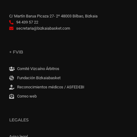
C/ Martín Barua Picaza 27- 2º 48003 Bilbao, Bizkaia
94 439 57 22
secretaria@bizkaiabasket.com
+ FVIB
Comité Vizcaíno Árbitros
Fundación Bizkaiabasket
Reconocimientos médicos / ASFEDEBI
Correo web
LEGALES
Aviso legal