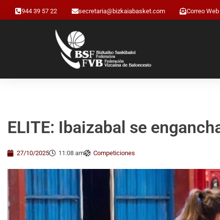
944 39 57 22
secretaria@bizkaiabasket.com
Correo Web
ELITE: Ibaizabal se engancha 
27/10/2025
11:08 am
Competiciones