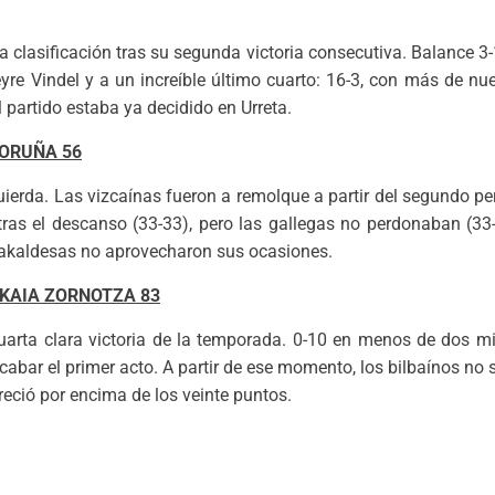
 la clasificación tras su segunda victoria consecutiva. Balance 3
yre Vindel y a un increíble último cuarto: 16-3, con más de nu
 partido estaba ya decidido en Urreta.
CORUÑA 56
ierda. Las vizcaínas fueron a remolque a partir del segundo per
tras el descanso (33-33), pero las gallegas no perdonaban (33-
arakaldesas no aprovecharon sus ocasiones.
ZKAIA ZORNOTZA 83
cuarta clara victoria de la temporada. 0-10 en menos de dos 
cabar el primer acto. A partir de ese momento, los bilbaínos no se
creció por encima de los veinte puntos.