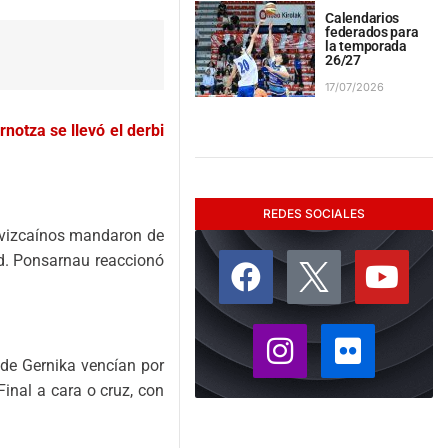
Calendarios
federados para
la temporada
26/27
17/07/2026
notza se llevó el derbi
REDES SOCIALES
os vizcaínos mandaron de
ad. Ponsarnau reaccionó
 de Gernika vencían por
Final a cara o cruz, con