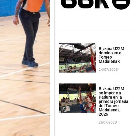
Bizkaia U22M
domina en el
Torneo
Madalenak
24/07/2026
Bizkaia U22M
se impone a
Padura en la
primera jornada
del Torneo
Madalenak
2026
21/07/2026