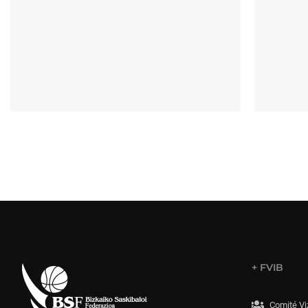
+ FVIB
Comité Vi