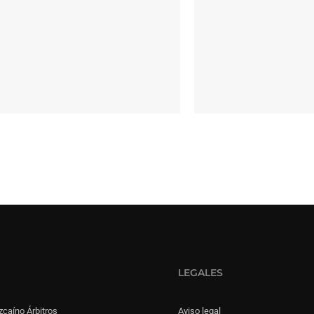
LEGALES
zcaíno Árbitros
Aviso legal