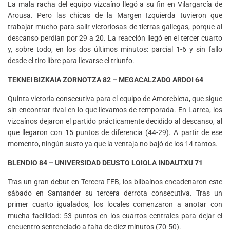
La mala racha del equipo vizcaíno llegó a su fin en Vilargarcía de
Arousa. Pero las chicas de la Margen Izquierda tuvieron que
trabajar mucho para salir victoriosas de tierras gallegas, porque al
descanso perdían por 29 a 20. La reacción llegó en el tercer cuarto
y, sobre todo, en los dos últimos minutos: parcial 1-6 y sin fallo
desde el tiro libre para llevarse el triunfo.
TEKNEI BIZKAIA ZORNOTZA 82 – MEGACALZADO ARDOI 64
Quinta victoria consecutiva para el equipo de Amorebieta, que sigue
sin encontrar rival en lo que llevamos de temporada. En Larrea, los
vizcaínos dejaron el partido prácticamente decidido al descanso, al
que llegaron con 15 puntos de diferencia (44-29). A partir de ese
momento, ningún susto ya que la ventaja no bajó de los 14 tantos.
BLENDIO 84 – UNIVERSIDAD DEUSTO LOIOLA INDAUTXU 71
Tras un gran debut en Tercera FEB, los bilbaínos encadenaron este
sábado en Santander su tercera derrota consecutiva. Tras un
primer cuarto igualados, los locales comenzaron a anotar con
mucha facilidad: 53 puntos en los cuartos centrales para dejar el
encuentro sentenciado a falta de diez minutos (70-50).