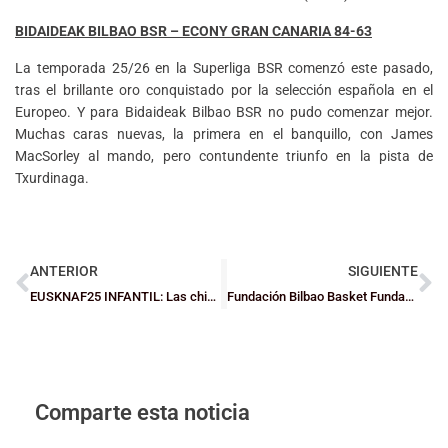
BIDAIDEAK BILBAO BSR – ECONY GRAN CANARIA 84-63
La temporada 25/26 en la Superliga BSR comenzó este pasado,
tras el brillante oro conquistado por la selección española en el
Europeo. Y para Bidaideak Bilbao BSR no pudo comenzar mejor.
Muchas caras nuevas, la primera en el banquillo, con James
MacSorley al mando, pero contundente triunfo en la pista de
Txurdinaga.
ANTERIOR
SIGUIENTE
EUSKNAF25 INFANTIL: Las chicas de Bizkaia controlan la final ante Gipuzkoa (66-72) y mantienen la supremacía bizkaina
Fundación Bilbao Basket Fundazioa 1 se impone en el U17 3×3 masculino y femenino
Comparte esta noticia