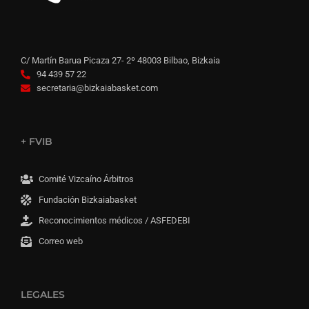
C/ Martín Barua Picaza 27- 2º 48003 Bilbao, Bizkaia
94 439 57 22
secretaria@bizkaiabasket.com
+ FVIB
Comité Vizcaíno Árbitros
Fundación Bizkaiabasket
Reconocimientos médicos / ASFEDEBI
Correo web
LEGALES