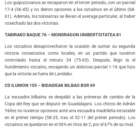
Los guipuzcoanos se escaparon en el tercer periodo, con un parcial
17-4 (56-45) y no dieron opciones a los vizcaínos en el último (68-
61). Además, los tolosarras se llevan el average particular, al haber
cosechado las dos victorias.
TABIRAKO BAQUE 76 – MONDRAGON UNIBERTSITATEA 81
Los vizcaínos desaprovecharon la ocasión de sumar su segunda
victoria consecutiva como locales, en un partido que tuvieron
controlado hasta el minuto 34 (75-65). Después, llego la el
hundimiento vizcaíno, encajando un doloroso parcial 1-16 que hizo
que la victoria se fuera de Landako.
CD ILUNION 105 – BIDAIDEAK BILBAO BSR 69
La escuadra bilbaína se despidió a las primeras de cambio de la
Copa del Rey que se disputó en Guadalajara. Los chicos de Adrián
Yáñez no tuvieron opciones ante una escuadra madrileña intratable
en el primer tiempo (58-25, tras el 32-11 del primer periodo). Los
vizcaínos se quedaron en el 36% en tiros de 2, por el 67% de su rival.