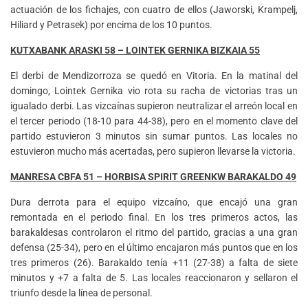
actuación de los fichajes, con cuatro de ellos (Jaworski, Krampelj,
Hiliard y Petrasek) por encima de los 10 puntos.
KUTXABANK ARASKI 58 – LOINTEK GERNIKA BIZKAIA 55
El derbi de Mendizorroza se quedó en Vitoria. En la matinal del
domingo, Lointek Gernika vio rota su racha de victorias tras un
igualado derbi. Las vizcaínas supieron neutralizar el arreón local en
el tercer periodo (18-10 para 44-38), pero en el momento clave del
partido estuvieron 3 minutos sin sumar puntos. Las locales no
estuvieron mucho más acertadas, pero supieron llevarse la victoria.
MANRESA CBFA 51 – HORBISA SPIRIT GREENKW BARAKALDO 49
Dura derrota para el equipo vizcaíno, que encajó una gran
remontada en el periodo final. En los tres primeros actos, las
barakaldesas controlaron el ritmo del partido, gracias a una gran
defensa (25-34), pero en el último encajaron más puntos que en los
tres primeros (26). Barakaldo tenía +11 (27-38) a falta de siete
minutos y +7 a falta de 5. Las locales reaccionaron y sellaron el
triunfo desde la línea de personal.