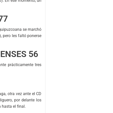
60). En ese momento, un
77
a guipuzcoana se marchó
), pero les faltó ponerse
PENSES 56
nte prácticamente tres
ga, otra vez ante el CD
iguero, por delante los
hasta el final.