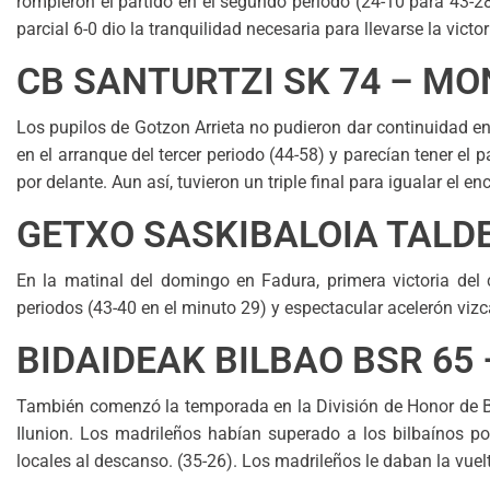
rompieron el partido en el segundo periodo (24-10 para 43-2
parcial 6-0 dio la tranquilidad necesaria para llevarse la victor
CB SANTURTZI SK 74 – M
Los pupilos de Gotzon Arrieta no pudieron dar continuidad e
en el arranque del tercer periodo (44-58) y parecían tener el p
por delante. Aun así, tuvieron un triple final para igualar el en
GETXO SASKIBALOIA TALDE
En la matinal del domingo en Fadura, primera victoria del
periodos (43-40 en el minuto 29) y espectacular acelerón vizc
BIDAIDEAK BILBAO BSR 65 
También comenzó la temporada en la División de Honor de Bal
Ilunion. Los madrileños habían superado a los bilbaínos po
locales al descanso. (35-26). Los madrileños le daban la vuelt