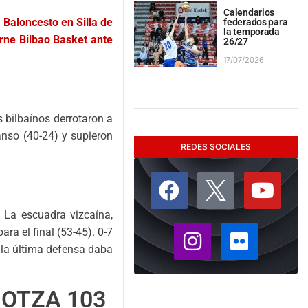
Calendarios
 Baloncesto en Silla de
federados para
la temporada
urne Bilbao Basket ante
26/27
17/07/2026
 bilbaínos derrotaron a
anso (40-24) y supieron
REDES SOCIALES
 La escuadra vizcaína,
ara el final (53-45). 0-7
y la última defensa daba
NOTZA 103