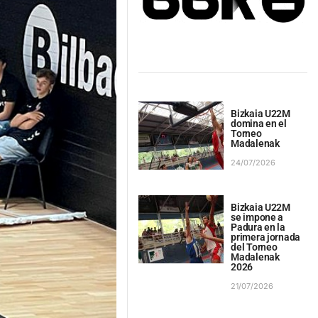
Bizkaia U22M
domina en el
Torneo
Madalenak
24/07/2026
Bizkaia U22M
se impone a
Padura en la
primera jornada
del Torneo
Madalenak
2026
21/07/2026