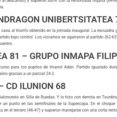
8 al descanso) y supieron sufrir con la remontada riojana (64-
ia.
ONDRAGON UNIBERTSITATEA 
n casa al triunfo obtenido en la jornada inaugural. La escuadr
artido bajo control. Los vizcaínos se agarraron al partido (62-63
cuentro.
A 81 – GRUPO INMAPA FILI
 curso para los pupilos de Imanol Adán. Partido igualado dura
aíno gracias a un parcial 24-2.
– CD ILUNION 68
oncesto en Silla de Ruedas. Y lo hizo con derrota en Txurdina
r un punto en las semifinales de la Supercopa. En el choque l
a en el tercero (46-47) y supieron manejarse con una corta renta 