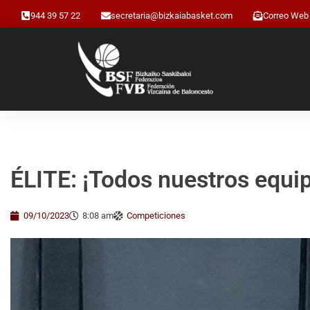
944 39 57 22
secretaria@bizkaiabasket.com
Correo Web
ÉLITE: ¡Todos nuestros equip
09/10/2023
8:08 am
Competiciones