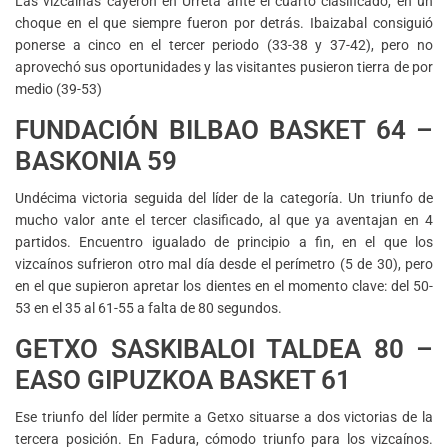
Las vizcaínas cayeron en Urreta ante el cuarto clasificado, en un
choque en el que siempre fueron por detrás. Ibaizabal consiguió
ponerse a cinco en el tercer periodo (33-38 y 37-42), pero no
aprovechó sus oportunidades y las visitantes pusieron tierra de por
medio (39-53)
FUNDACIÓN BILBAO BASKET 64 –
BASKONIA 59
Undécima victoria seguida del líder de la categoría. Un triunfo de
mucho valor ante el tercer clasificado, al que ya aventajan en 4
partidos. Encuentro igualado de principio a fin, en el que los
vizcaínos sufrieron otro mal día desde el perímetro (5 de 30), pero
en el que supieron apretar los dientes en el momento clave: del 50-
53 en el 35 al 61-55 a falta de 80 segundos.
GETXO SASKIBALOI TALDEA 80 –
EASO GIPUZKOA BASKET 61
Ese triunfo del líder permite a Getxo situarse a dos victorias de la
tercera posición. En Fadura, cómodo triunfo para los vizcaínos.