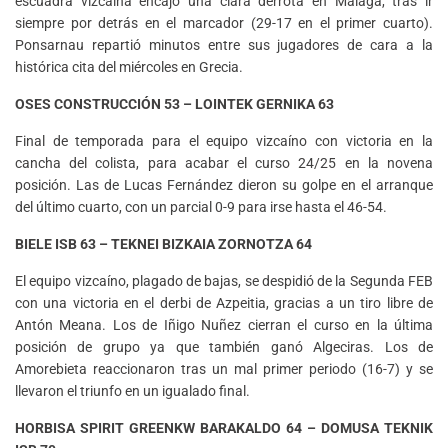
escuadra vizcaína encajó una clara derrota en Málaga, tras ir
siempre por detrás en el marcador (29-17 en el primer cuarto).
Ponsarnau repartió minutos entre sus jugadores de cara a la
histórica cita del miércoles en Grecia.
OSES CONSTRUCCIÓN 53 – LOINTEK GERNIKA 63
Final de temporada para el equipo vizcaíno con victoria en la
cancha del colista, para acabar el curso 24/25 en la novena
posición. Las de Lucas Fernández dieron su golpe en el arranque
del último cuarto, con un parcial 0-9 para irse hasta el 46-54.
BIELE ISB 63 – TEKNEI BIZKAIA ZORNOTZA 64
El equipo vizcaíno, plagado de bajas, se despidió de la Segunda FEB
con una victoria en el derbi de Azpeitia, gracias a un tiro libre de
Antón Meana. Los de Iñigo Nuñez cierran el curso en la última
posición de grupo ya que también ganó Algeciras. Los de
Amorebieta reaccionaron tras un mal primer periodo (16-7) y se
llevaron el triunfo en un igualado final.
HORBISA SPIRIT GREENKW BARAKALDO 64 – DOMUSA TEKNIK