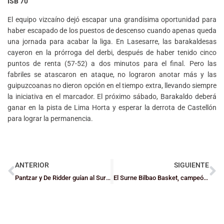
ISB 70
El equipo vizcaíno dejó escapar una grandísima oportunidad para
haber escapado de los puestos de descenso cuando apenas queda
una jornada para acabar la liga. En Lasesarre, las barakaldesas
cayeron en la prórroga del derbi, después de haber tenido cinco
puntos de renta (57-52) a dos minutos para el final. Pero las
fabriles se atascaron en ataque, no lograron anotar más y las
guipuzcoanas no dieron opción en el tiempo extra, llevando siempre
la iniciativa en el marcador. El próximo sábado, Barakaldo deberá
ganar en la pista de Lima Horta y esperar la derrota de Castellón
para lograr la permanencia.
ANTERIOR
SIGUIENTE
Pantzar y De Ridder guían al Surne Bilbao Basket al triunfo (72-65) en el primer asalto de la final de la FIBA Europe Cup ante el PAOK
El Surne Bilbao Basket, campeón de la FIBA Europe Cup