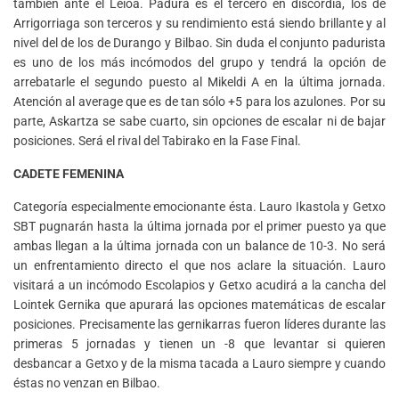
también ante el Leioa. Padura es el tercero en discordia, los de
Arrigorriaga son terceros y su rendimiento está siendo brillante y al
nivel del de los de Durango y Bilbao. Sin duda el conjunto padurista
es uno de los más incómodos del grupo y tendrá la opción de
arrebatarle el segundo puesto al Mikeldi A en la última jornada.
Atención al average que es de tan sólo +5 para los azulones. Por su
parte, Askartza se sabe cuarto, sin opciones de escalar ni de bajar
posiciones. Será el rival del Tabirako en la Fase Final.
CADETE FEMENINA
Categoría especialmente emocionante ésta. Lauro Ikastola y Getxo
SBT pugnarán hasta la última jornada por el primer puesto ya que
ambas llegan a la última jornada con un balance de 10-3. No será
un enfrentamiento directo el que nos aclare la situación. Lauro
visitará a un incómodo Escolapios y Getxo acudirá a la cancha del
Lointek Gernika que apurará las opciones matemáticas de escalar
posiciones. Precisamente las gernikarras fueron líderes durante las
primeras 5 jornadas y tienen un -8 que levantar si quieren
desbancar a Getxo y de la misma tacada a Lauro siempre y cuando
éstas no venzan en Bilbao.