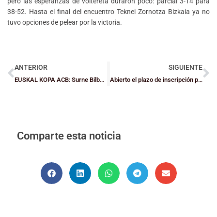
pero las esperanzas de voltereta duraron poco: parcial 3-14 para
38-52. Hasta el final del encuentro Teknei Zornotza Bizkaia ya no
tuvo opciones de pelear por la victoria.
ANTERIOR
SIGUIENTE
EUSKAL KOPA ACB: Surne Bilbao Basket, subcampeón en Azpeitia (81-72)
Abierto el plazo de inscripción para Eskola Laguntzailea 2024/25
Comparte esta noticia