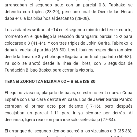
arrancaban el segundo acto con un parcial 0-8. Tabirako se
defendía con triples (23-29), pero uno final de Oier de las Heras
daba +10 a los bilbaínos al descanso (28-38).
Los visitantes se iban al +14 en el segundo minuto del tercer cuarto,
momento en el que llegó la reacción durangarra: parcial 13-2 para
colocarse a 3 (41-44). Y con tres triples de Jokin Garita, Tabirako le
daba la vuelta al partido (53-50). Los bilbaínos respondían también
desde la línea de 3 y el choque llegaba a un final igualado (60-63).
Ya solo se anotó desde la línea de libres, con 5 seguidos de
Fundación Bilbao Basket para cerrar la victoria.
TEKNEI ZORNOTZA BIZKAIA 62 – BIELE ISB 80
El equipo vizcaíno, plagado de bajas, se estrenó en la nueva Copa
España con una clara derrota en casa. Los de Javier García Panizo
cerraban el primer acto por delante (17-16), pero después
encajaban un parcial 1-11 para ir ya siempre por detrás. Al
descanso, ligera reacción para irse solo siete abajo (27-34).
El arranque del segundo tiempo acercó a los vizcaínos a 3 (35-38),