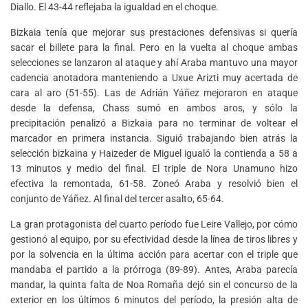
Diallo. El 43-44 reflejaba la igualdad en el choque.
Bizkaia tenía que mejorar sus prestaciones defensivas si quería
sacar el billete para la final. Pero en la vuelta al choque ambas
selecciones se lanzaron al ataque y ahí Araba mantuvo una mayor
cadencia anotadora manteniendo a Uxue Arizti muy acertada de
cara al aro (51-55). Las de Adrián Yáñez mejoraron en ataque
desde la defensa, Chass sumó en ambos aros, y sólo la
precipitación penalizó a Bizkaia para no terminar de voltear el
marcador en primera instancia. Siguió trabajando bien atrás la
selección bizkaina y Haizeder de Miguel igualó la contienda a 58 a
13 minutos y medio del final. El triple de Nora Unamuno hizo
efectiva la remontada, 61-58. Zoneó Araba y resolvió bien el
conjunto de Yáñez. Al final del tercer asalto, 65-64.
La gran protagonista del cuarto período fue Leire Vallejo, por cómo
gestionó al equipo, por su efectividad desde la línea de tiros libres y
por la solvencia en la última acción para acertar con el triple que
mandaba el partido a la prórroga (89-89). Antes, Araba parecía
mandar, la quinta falta de Noa Romaña dejó sin el concurso de la
exterior en los últimos 6 minutos del período, la presión alta de