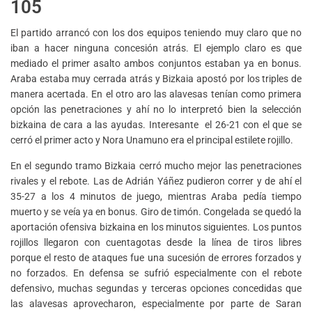
105
El partido arrancó con los dos equipos teniendo muy claro que no
iban a hacer ninguna concesión atrás. El ejemplo claro es que
mediado el primer asalto ambos conjuntos estaban ya en bonus.
Araba estaba muy cerrada atrás y Bizkaia apostó por los triples de
manera acertada. En el otro aro las alavesas tenían como primera
opción las penetraciones y ahí no lo interpretó bien la selección
bizkaina de cara a las ayudas. Interesante el 26-21 con el que se
cerró el primer acto y Nora Unamuno era el principal estilete rojillo.
En el segundo tramo Bizkaia cerró mucho mejor las penetraciones
rivales y el rebote. Las de Adrián Yáñez pudieron correr y de ahí el
35-27 a los 4 minutos de juego, mientras Araba pedía tiempo
muerto y se veía ya en bonus. Giro de timón. Congelada se quedó la
aportación ofensiva bizkaina en los minutos siguientes. Los puntos
rojillos llegaron con cuentagotas desde la línea de tiros libres
porque el resto de ataques fue una sucesión de errores forzados y
no forzados. En defensa se sufrió especialmente con el rebote
defensivo, muchas segundas y terceras opciones concedidas que
las alavesas aprovecharon, especialmente por parte de Saran