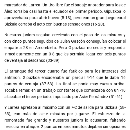
marcador de Larrea. Un tiro libre fue el bagaje anotador para los de
Álex Torralba casi hasta el ecuador del primer periodo. Gipuzkoa lo
aprovechaba para abrir hueco (5-13), pero con un gran juego coral
Bizkaia cerraba el acto con buenas sensaciones (16-20).
Nuestros juniors seguían creciendo con el paso de los minutos y
con cinco puntos seguidos de Julen Gascón conseguían colocar el
empate a 28 en Amorebieta. Pero Gipuzkoa no cedía y respondía
inmediatamente con un 0-8 que les permitía llegar con seis puntos
de ventaja al descanso (33-39).
El arranque del tercer cuarto fue fatídico para los intereses del
anfitrión: Gipuzkoa encadenaba un parcial 4-14 que le daba 16
puntos de ventaja (37-53). La final se ponía muy cuesta arriba.
Tocaba remar, en un trabajo constante que comenzaba con un -10
al acabar el tercer periodo, impulsado por Asier Fernández (51-61).
Y Larrea apretaba al máximo con un 7-2 de salida para Bizkaia (58-
63), con más de siete minutos por jugarse. El esfuerzo de la
remontada fue grande y nuestros juniors lo acusaron, faltando
frescura en ataque. 2 puntos en seis minutos dejaban sin opciones