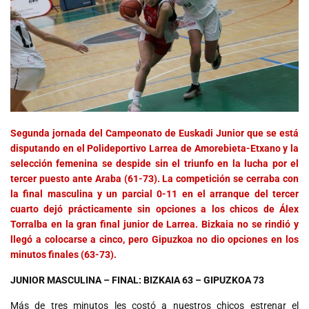
Segunda jornada del Campeonato de Euskadi Junior que se está
disputando en el Polideportivo Larrea de Amorebieta-Etxano y la
selección femenina se despide sin el triunfo en la lucha por el
tercer puesto ante Araba (61-73). La competición se cerraba con
la final masculina y un parcial 0-11 en el arranque del tercer
cuarto dejó prácticamente sin opciones a los chicos de Álex
Torralba en la gran final junior de Larrea. Bizkaia no se rindió y
llegó a colocarse a cinco, pero Gipuzkoa no dio opciones en los
minutos finales (63-73).
JUNIOR MASCULINA – FINAL: BIZKAIA 63 – GIPUZKOA 73
Más de tres minutos les costó a nuestros chicos estrenar el