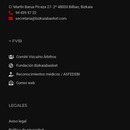
C/ Martín Barua Picaza 27- 2º 48003 Bilbao, Bizkaia
94 439 57 22
secretaria@bizkaiabasket.com
+ FVIB
Comité Vizcaíno Árbitros
Fundación Bizkaiabasket
Reconocimientos médicos / ASFEDEBI
Correo web
LEGALES
Aviso legal
Política de privacidad